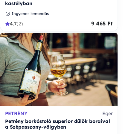
kastélyban
Ingyenes lemondás
9 465 Ft
4.7
(2)
PETRÉNY
Eger
Petrény borkóstoló superior dűlők boraival
a Szépasszony-völgyben