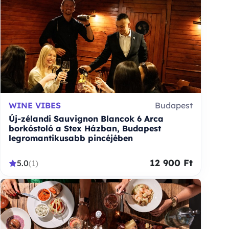
WINE VIBES
Budapest
Új-zélandi Sauvignon Blancok 6 Arca
borkóstoló a Stex Házban, Budapest
legromantikusabb pincéjében
12 900 Ft
5.0
(1)