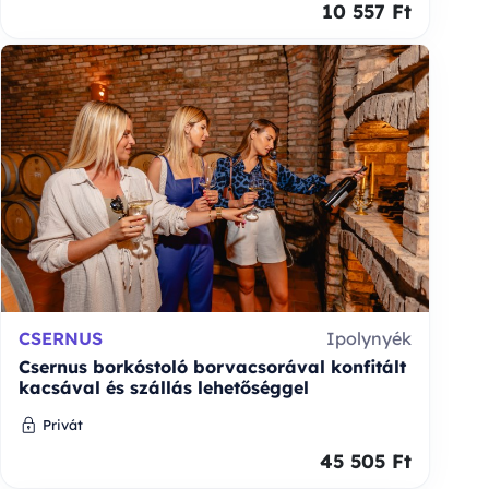
10 557 Ft
CSERNUS
Ipolynyék
Csernus borkóstoló borvacsorával konfitált
kacsával és szállás lehetőséggel
Privát
45 505 Ft