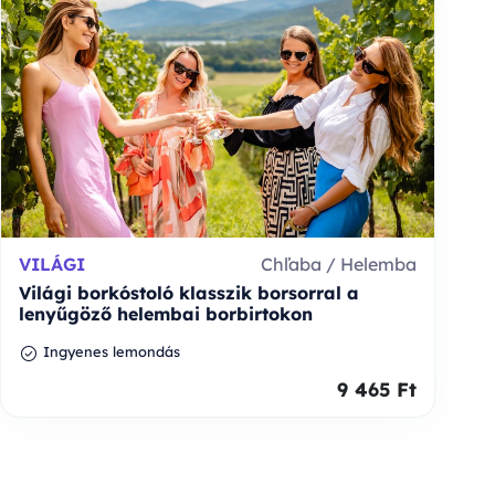
VILÁGI
Chľaba / Helemba
Világi borkóstoló klasszik borsorral a
lenyűgöző helembai borbirtokon
Ingyenes lemondás
9 465 Ft