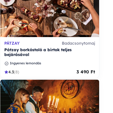
PÁTZAY
Badacsonytomaj
Pátzay borkóstoló a birtok teljes
bejárásával
Ingyenes lemondás
3 490 Ft
4.3
(8)