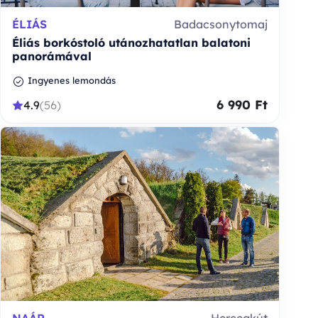
ÉLIÁS
Badacsonytomaj
Éliás borkóstoló utánozhatatlan balatoni
panorámával
Ingyenes lemondás
6 990 Ft
4.9
(56)
NAÁR
Hercegkút