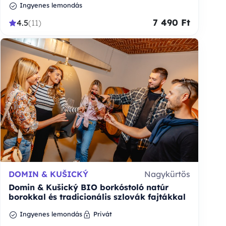
Ingyenes lemondás
7 490 Ft
4.5
(11)
DOMIN & KUŠICKÝ
Nagykürtös
Domin & Kušický BIO borkóstoló natúr
borokkal és tradicionális szlovák fajtákkal
Ingyenes lemondás
Privát