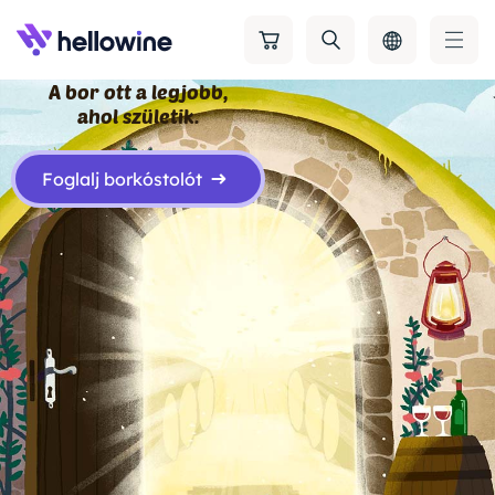
A bor ott a legjobb,
ahol születik.
Foglalj borkóstolót