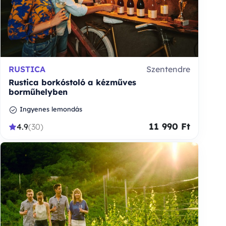
RUSTICA
Szentendre
Rustica borkóstoló a kézműves
borműhelyben
Ingyenes lemondás
11 990 Ft
4.9
(30)