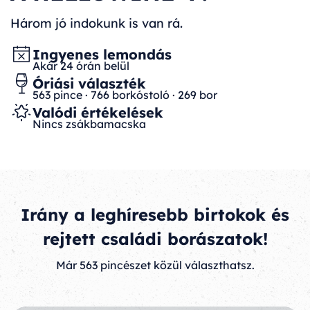
Három jó indokunk is van rá.
Ingyenes lemondás
Akár 24 órán belül
Óriási választék
563 pince · 766 borkóstoló · 269 bor
Valódi értékelések
Nincs zsákbamacska
Irány a leghíresebb birtokok és
rejtett családi borászatok!
Már 563 pincészet közül választhatsz.