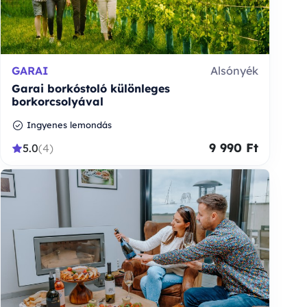
GARAI
Alsónyék
Garai borkóstoló különleges
borkorcsolyával
Ingyenes lemondás
9 990 Ft
5.0
(4)