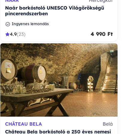
Naár borkóstoló UNESCO Világörökségű
pincerendszerben
Ingyenes lemondás
4 990 Ft
4.9
(23)
CHÂTEAU BELA
Belá
Château Bela borkóstoló a 250 éves nemesi